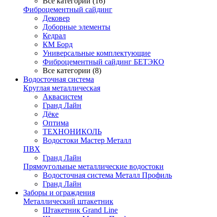
Все категории (16)
Фиброцементный сайдинг
Дековер
Доборные элементы
Кедрал
КМ Борд
Универсальные комплектующие
Фиброцементный сайдинг БЕТЭКО
Все категории (8)
Водосточная система
Круглая металлическая
Аквасистем
Гранд Лайн
Дёке
Оптима
ТЕХНОНИКОЛЬ
Водостоки Мастер Металл
ПВХ
Гранд Лайн
Прямоугольные металлические водостоки
Водосточная система Металл Профиль
Гранд Лайн
Заборы и ограждения
Металлический штакетник
Штакетник Grand Line