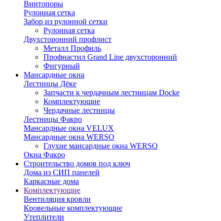
Винтопоры
Рулонная сетка
Забор из рулонной сетки
Рулонная сетка
Двухсторонний профлист
Металл Профиль
Профнастил Grand Line двухсторонний
Фигурный
Мансардные окна
Лестницы Дёке
Запчасти к чердачным лестницам Docke
Комплектующие
Чердачные лестницы
Лестницы Факро
Мансардные окна VELUX
Мансардные окна WERSO
Глухие мансардные окна WERSO
Окна Факро
Строительство домов под ключ
Дома из СИП панелей
Каркасные дома
Комплектующие
Вентиляция кровли
Кровельные комплектующие
Утеплители