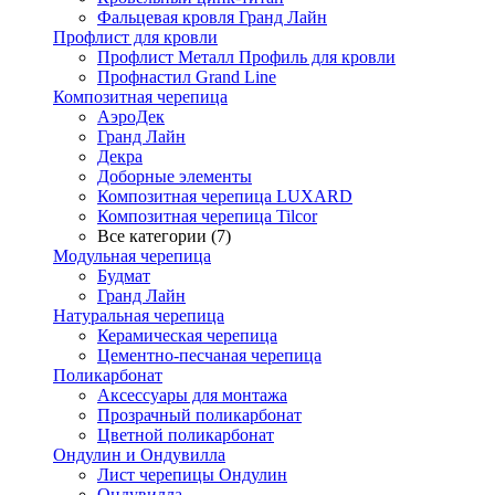
Фальцевая кровля Гранд Лайн
Профлист для кровли
Профлист Металл Профиль для кровли
Профнастил Grand Line
Композитная черепица
АэроДек
Гранд Лайн
Декра
Доборные элементы
Композитная черепица LUXARD
Композитная черепица Tilcor
Все категории (7)
Модульная черепица
Будмат
Гранд Лайн
Натуральная черепица
Керамическая черепица
Цементно-песчаная черепица
Поликарбонат
Аксессуары для монтажа
Прозрачный поликарбонат
Цветной поликарбонат
Ондулин и Ондувилла
Лист черепицы Ондулин
Ондувилла