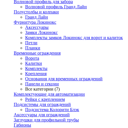
Волновой профиль для забора
Волновой профиль Гранд Лайн
Полустолбы и колпаки
Гранд Лайн
Фурнитура Локинокс
Аксессуары
Замки Локинокс
Комплекты замков Локинокс для ворот и калиток
Петли
Планки
Временные ограждения
Ворота
Калитки
Комплекты
Крепления
Основания для временных ограждений
Панели и секции
Все категории (7)
Комплектующие для автоматизации
Рейки с креплением
Подсистемы для ограждений
Подсистема Колорити Блэк
Аксессуары для ограждений
Заглушки для профильной трубы
Габионы