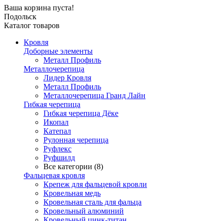
Ваша корзина пуста!
Подольск
Каталог товаров
Кровля
Доборные элементы
Металл Профиль
Металлочерепица
Лидер Кровля
Металл Профиль
Металлочерепица Гранд Лайн
Гибкая черепица
Гибкая черепица Дёке
Икопал
Катепал
Рулонная черепица
Руфлекс
Руфшилд
Все категории (8)
Фальцевая кровля
Крепеж для фальцевой кровли
Кровельная медь
Кровельная сталь для фальца
Кровельный алюминий
Кровельный цинк-титан