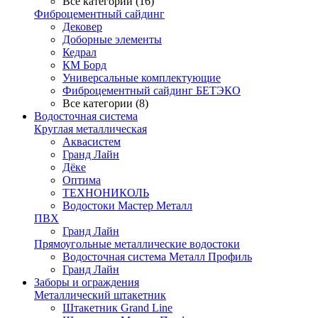
Все категории (16)
Фиброцементный сайдинг
Дековер
Доборные элементы
Кедрал
КМ Борд
Универсальные комплектующие
Фиброцементный сайдинг БЕТЭКО
Все категории (8)
Водосточная система
Круглая металлическая
Аквасистем
Гранд Лайн
Дёке
Оптима
ТЕХНОНИКОЛЬ
Водостоки Мастер Металл
ПВХ
Гранд Лайн
Прямоугольные металлические водостоки
Водосточная система Металл Профиль
Гранд Лайн
Заборы и ограждения
Металлический штакетник
Штакетник Grand Line