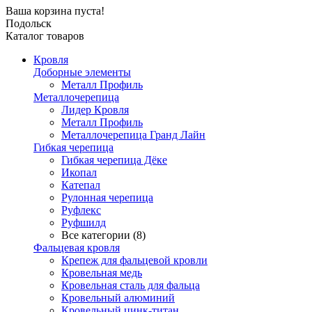
Ваша корзина пуста!
Подольск
Каталог товаров
Кровля
Доборные элементы
Металл Профиль
Металлочерепица
Лидер Кровля
Металл Профиль
Металлочерепица Гранд Лайн
Гибкая черепица
Гибкая черепица Дёке
Икопал
Катепал
Рулонная черепица
Руфлекс
Руфшилд
Все категории (8)
Фальцевая кровля
Крепеж для фальцевой кровли
Кровельная медь
Кровельная сталь для фальца
Кровельный алюминий
Кровельный цинк-титан