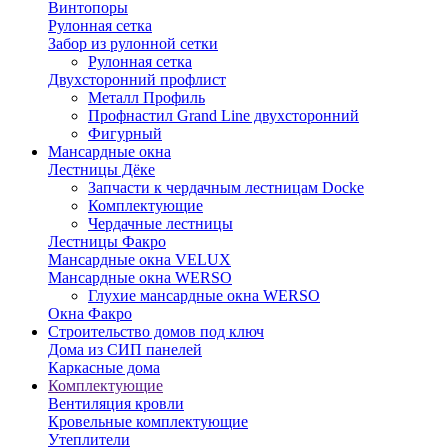
Винтопоры
Рулонная сетка
Забор из рулонной сетки
Рулонная сетка
Двухсторонний профлист
Металл Профиль
Профнастил Grand Line двухсторонний
Фигурный
Мансардные окна
Лестницы Дёке
Запчасти к чердачным лестницам Docke
Комплектующие
Чердачные лестницы
Лестницы Факро
Мансардные окна VELUX
Мансардные окна WERSO
Глухие мансардные окна WERSO
Окна Факро
Строительство домов под ключ
Дома из СИП панелей
Каркасные дома
Комплектующие
Вентиляция кровли
Кровельные комплектующие
Утеплители