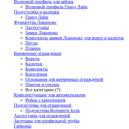
Волновой профиль для забора
Волновой профиль Гранд Лайн
Полустолбы и колпаки
Гранд Лайн
Фурнитура Локинокс
Аксессуары
Замки Локинокс
Комплекты замков Локинокс для ворот и калиток
Петли
Планки
Временные ограждения
Ворота
Калитки
Комплекты
Крепления
Основания для временных ограждений
Панели и секции
Все категории (7)
Комплектующие для автоматизации
Рейки с креплением
Подсистемы для ограждений
Подсистема Колорити Блэк
Аксессуары для ограждений
Заглушки для профильной трубы
Габионы