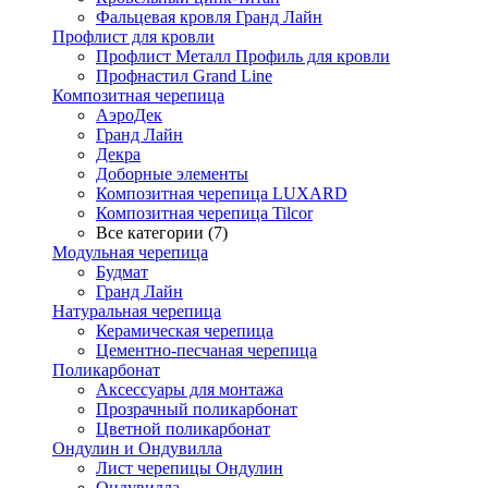
Фальцевая кровля Гранд Лайн
Профлист для кровли
Профлист Металл Профиль для кровли
Профнастил Grand Line
Композитная черепица
АэроДек
Гранд Лайн
Декра
Доборные элементы
Композитная черепица LUXARD
Композитная черепица Tilcor
Все категории (7)
Модульная черепица
Будмат
Гранд Лайн
Натуральная черепица
Керамическая черепица
Цементно-песчаная черепица
Поликарбонат
Аксессуары для монтажа
Прозрачный поликарбонат
Цветной поликарбонат
Ондулин и Ондувилла
Лист черепицы Ондулин
Ондувилла