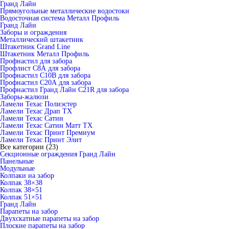
Гранд Лайн
Прямоугольные металлические водостоки
Водосточная система Металл Профиль
Гранд Лайн
Заборы и ограждения
Металлический штакетник
Штакетник Grand Line
Штакетник Металл Профиль
Профнастил для забора
Профлист С8А для забора
Профнастил С10В для забора
Профнастил С20А для забора
Профнастил Гранд Лайн С21R для забора
Заборы-жалюзи
Ламели Техас Полиэстер
Ламели Техас Драп ТХ
Ламели Техас Сатин
Ламели Техас Сатин Матт ТХ
Ламели Техас Принт Премиум
Ламели Техас Принт Элит
Все категории (23)
Секционные ограждения Гранд Лайн
Панельные
Модульные
Колпаки на забор
Колпак 38×38
Колпак 38×51
Колпак 51×51
Гранд Лайн
Парапеты на забор
Двухскатные парапеты на забор
Плоские парапеты на забор