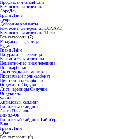
Профнастил Grand Line
Композитная черепица
АэроДек
Гранд Лайн
Декра
Доборные элементы
Композитная черепица LUXARD
Композитная черепица Tilcor
Все категории (7)
Модульная черепица
Будмат
Гранд Лайн
Натуральная черепица
Керамическая черепица
Цементно-песчаная черепица
Поликарбонат
Аксессуары для монтажа
Прозрачный поликарбонат
Цветной поликарбонат
Ондулин и Ондувилла
Лист черепицы Ондулин
Ондувилла
Фасад
Акриловый сайдинг
Виниловый сайдинг
Альта-Профиль
Винил-Он
Виниловый сайдинг Файнбер
Вокс
Гранд Лайн
Дёке
Все категории (9)