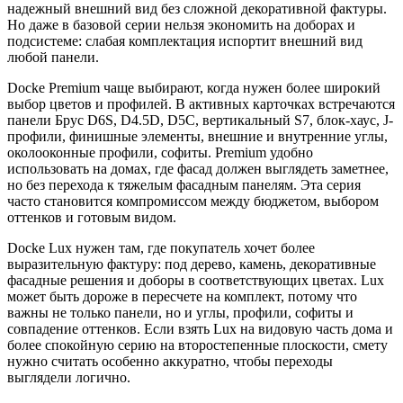
надежный внешний вид без сложной декоративной фактуры.
Но даже в базовой серии нельзя экономить на доборах и
подсистеме: слабая комплектация испортит внешний вид
любой панели.
Docke Premium чаще выбирают, когда нужен более широкий
выбор цветов и профилей. В активных карточках встречаются
панели Брус D6S, D4.5D, D5C, вертикальный S7, блок-хаус, J-
профили, финишные элементы, внешние и внутренние углы,
околооконные профили, софиты. Premium удобно
использовать на домах, где фасад должен выглядеть заметнее,
но без перехода к тяжелым фасадным панелям. Эта серия
часто становится компромиссом между бюджетом, выбором
оттенков и готовым видом.
Docke Lux нужен там, где покупатель хочет более
выразительную фактуру: под дерево, камень, декоративные
фасадные решения и доборы в соответствующих цветах. Lux
может быть дороже в пересчете на комплект, потому что
важны не только панели, но и углы, профили, софиты и
совпадение оттенков. Если взять Lux на видовую часть дома и
более спокойную серию на второстепенные плоскости, смету
нужно считать особенно аккуратно, чтобы переходы
выглядели логично.