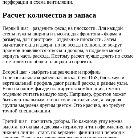
перфорации и схема вентиляции.
Расчет количества и запаса
Первый шаг - разделить фасад на плоскости. Для каждой
стены нужны ширина и высота, для фронтона - форма и
размеры, для пристроек - отдельные плоскости. Затем
вычитают окна и двери, но не всегда полностью: вокруг
проемов появляются откосы и доборы, а подрезка может
вернуть часть расхода. Поэтому расчет лучше делать по схеме,
а не только по общей площади из проекта.
Второй шаг - выбрать направление и профиль.
Горизонтальная корабельная доска, брус D6S, блок-хаус и
вертикальный профиль дают разный расход и разные узлы.
Если на одном фасаде планируется комбинация, нужно
отдельно считать каждую зону. Например, фронтон может
быть вертикальным, стены горизонтальными, а входная
группа выделена другим цветом. Это красиво, но требует
точной спецификации.
Третий шаг - посчитать доборы. По каждому углу нужна
высота, по окнам и дверям - периметр и тип оформления, по
нижней линии - старт, по верхней - финиш или переход к
карнизу. Если дом утепляется, толщина пирога может