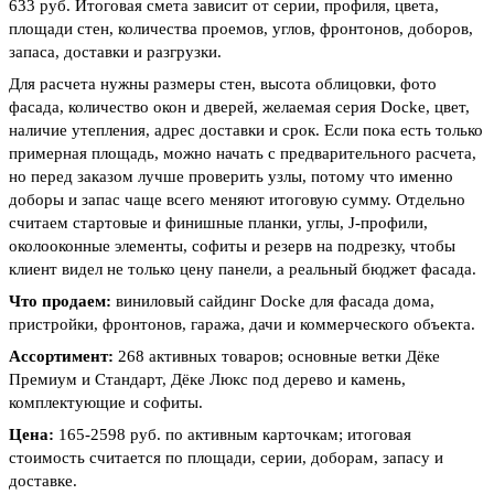
633 руб. Итоговая смета зависит от серии, профиля, цвета,
площади стен, количества проемов, углов, фронтонов, доборов,
запаса, доставки и разгрузки.
Для расчета нужны размеры стен, высота облицовки, фото
фасада, количество окон и дверей, желаемая серия Docke, цвет,
наличие утепления, адрес доставки и срок. Если пока есть только
примерная площадь, можно начать с предварительного расчета,
но перед заказом лучше проверить узлы, потому что именно
доборы и запас чаще всего меняют итоговую сумму. Отдельно
считаем стартовые и финишные планки, углы, J-профили,
околооконные элементы, софиты и резерв на подрезку, чтобы
клиент видел не только цену панели, а реальный бюджет фасада.
Что продаем:
виниловый сайдинг Docke для фасада дома,
пристройки, фронтонов, гаража, дачи и коммерческого объекта.
Ассортимент:
268 активных товаров; основные ветки Дёке
Премиум и Стандарт, Дёке Люкс под дерево и камень,
комплектующие и софиты.
Цена:
165-2598 руб. по активным карточкам; итоговая
стоимость считается по площади, серии, доборам, запасу и
доставке.