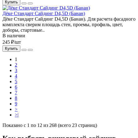
Купить
Дёке Стандарт Сайдинг D4,5D (Банан)
Дёке Стандарт Сайдинг D4,5D (Банан). Для расчета фасадного
комплекта сверим площадь стен, проемы, профиль, цвет,
доборы, стартовые..
В наличии
245 ₽/шт
Купить
1
2
3
4
5
6
7
8
9
>
>|
Показано с 1 по 12 из 268 (всего 23 страниц)