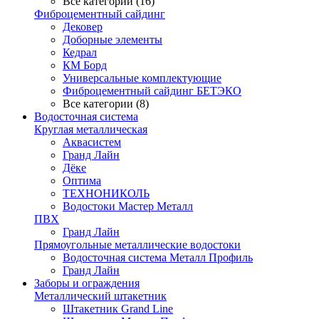
Все категории (16)
Фиброцементный сайдинг
Дековер
Доборные элементы
Кедрал
КМ Борд
Универсальные комплектующие
Фиброцементный сайдинг БЕТЭКО
Все категории (8)
Водосточная система
Круглая металлическая
Аквасистем
Гранд Лайн
Дёке
Оптима
ТЕХНОНИКОЛЬ
Водостоки Мастер Металл
ПВХ
Гранд Лайн
Прямоугольные металлические водостоки
Водосточная система Металл Профиль
Гранд Лайн
Заборы и ограждения
Металлический штакетник
Штакетник Grand Line