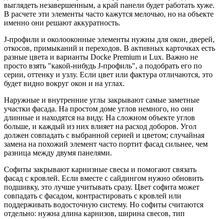
выглядеть незавершенным, а край панели будет работать хуже.
В расчете эти элементы часто кажутся мелочью, но на объекте
именно они решают аккуратность.
J-профили и околооконные элементы нужны для окон, дверей,
откосов, примыканий и переходов. В активных карточках есть
разные цвета и варианты Docke Premium и Lux. Важно не
просто взять "какой-нибудь J-профиль", а подобрать его по
серии, оттенку и узлу. Если цвет или фактура отличаются, это
будет видно вокруг окон и на углах.
Наружные и внутренние углы закрывают самые заметные
участки фасада. На простом доме углов немного, но они
длинные и находятся на виду. На сложном объекте углов
больше, и каждый из них влияет на расход доборов. Угол
должен совпадать с выбранной серией и цветом; случайная
замена на похожий элемент часто портит фасад сильнее, чем
разница между двумя панелями.
Софиты закрывают карнизные свесы и помогают связать
фасад с кровлей. Если вместе с сайдингом нужно обновить
подшивку, это лучше учитывать сразу. Цвет софита может
совпадать с фасадом, контрастировать с кровлей или
поддерживать водосточную систему. Но софиты считаются
отдельно: нужна длина карнизов, ширина свесов, тип