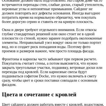
Основание должно быть подготовлено. На старом доме часто
встречаются перепады стен, слабые доски, старый утеплитель,
неровные углы и непонятные примыкания. Сайдинг не
должен повторять все дефекты основания. Иногда выгоднее
потратить время на нормальную обрешетку, чем покупать
более дорогую серию и ставить ее на кривую плоскость.
Окна и двери требуют отдельного внимания. Если откосы
глубже стандартных решений или окно стоит не в одной
плоскости со стеной, нужно заранее подобрать околооконные
элементы. Неправильный узел вокруг окна не только портит
вид, но и создает риск попадания воды. Поэтому фото
проемов и размеров важнее, чем просто площадь фасада.
Фронтоны и карнизы часто забывают при первом расчете.
Покупатель считает стены, а потом выясняется, что нужно
закрыть треугольные участки, подшивку, ветровые доски или
переходы под кровлей. Если карнизные свесы будут
подшиваться софитом Docke, это нужно включать в смету
сразу, чтобы цвет и сроки поставки совпадали с основным
фасадом.
Цвета и сочетание с кровлей
Цвет сайдинга должен работать вместе с кровлей, водостоком,