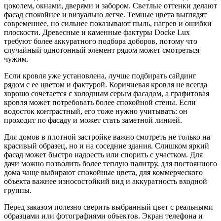
цоколем, окнами, дверями и забором. Светлые оттенки делают
фасад спокойнее и визуально легче. Темные цвета выглядят
современнее, но сильнее показывают пыль, нагрев и ошибки
плоскости. Древесные и каменные фактуры Docke Lux
требуют более аккуратного подбора доборов, потому что
случайный однотонный элемент рядом может смотреться
чужим.
Если кровля уже установлена, лучше подбирать сайдинг
рядом с ее цветом и фактурой. Коричневая кровля не всегда
хорошо сочетается с холодным серым фасадом, а графитовая
кровля может потребовать более спокойной стены. Если
водосток контрастный, его тоже нужно учитывать: он
проходит по фасаду и может стать заметной линией.
Для домов в плотной застройке важно смотреть не только на
красивый образец, но и на соседние здания. Слишком яркий
фасад может быстро надоесть или спорить с участком. Для
дачи можно позволить более теплую палитру, для постоянного
дома чаще выбирают спокойные цвета, для коммерческого
объекта важнее износостойкий вид и аккуратность входной
группы.
Перед заказом полезно сверить выбранный цвет с реальными
образцами или фотографиями объектов. Экран телефона и