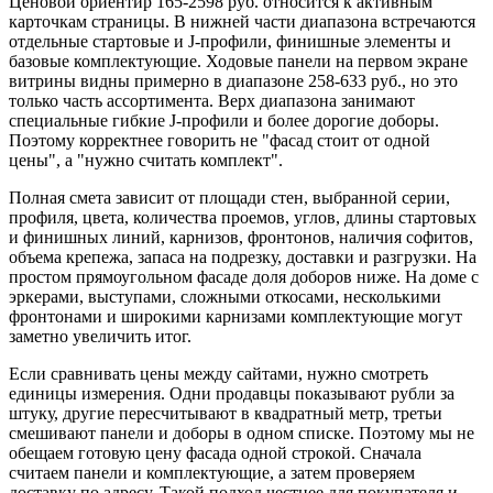
Ценовой ориентир 165-2598 руб. относится к активным
карточкам страницы. В нижней части диапазона встречаются
отдельные стартовые и J-профили, финишные элементы и
базовые комплектующие. Ходовые панели на первом экране
витрины видны примерно в диапазоне 258-633 руб., но это
только часть ассортимента. Верх диапазона занимают
специальные гибкие J-профили и более дорогие доборы.
Поэтому корректнее говорить не "фасад стоит от одной
цены", а "нужно считать комплект".
Полная смета зависит от площади стен, выбранной серии,
профиля, цвета, количества проемов, углов, длины стартовых
и финишных линий, карнизов, фронтонов, наличия софитов,
объема крепежа, запаса на подрезку, доставки и разгрузки. На
простом прямоугольном фасаде доля доборов ниже. На доме с
эркерами, выступами, сложными откосами, несколькими
фронтонами и широкими карнизами комплектующие могут
заметно увеличить итог.
Если сравнивать цены между сайтами, нужно смотреть
единицы измерения. Одни продавцы показывают рубли за
штуку, другие пересчитывают в квадратный метр, третьи
смешивают панели и доборы в одном списке. Поэтому мы не
обещаем готовую цену фасада одной строкой. Сначала
считаем панели и комплектующие, а затем проверяем
доставку по адресу. Такой подход честнее для покупателя и