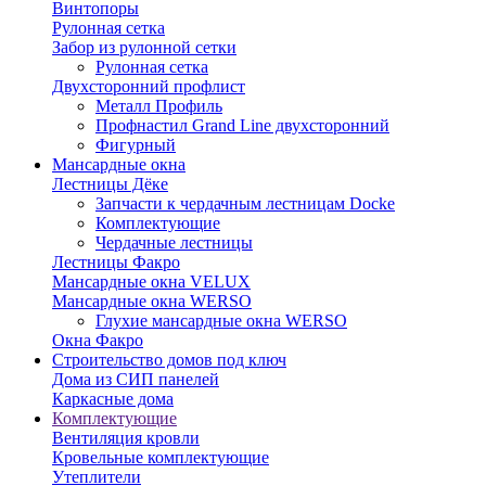
Винтопоры
Рулонная сетка
Забор из рулонной сетки
Рулонная сетка
Двухсторонний профлист
Металл Профиль
Профнастил Grand Line двухсторонний
Фигурный
Мансардные окна
Лестницы Дёке
Запчасти к чердачным лестницам Docke
Комплектующие
Чердачные лестницы
Лестницы Факро
Мансардные окна VELUX
Мансардные окна WERSO
Глухие мансардные окна WERSO
Окна Факро
Строительство домов под ключ
Дома из СИП панелей
Каркасные дома
Комплектующие
Вентиляция кровли
Кровельные комплектующие
Утеплители