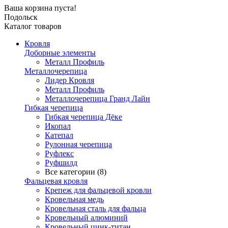
Ваша корзина пуста!
Подольск
Каталог товаров
Кровля
Доборные элементы
Металл Профиль
Металлочерепица
Лидер Кровля
Металл Профиль
Металлочерепица Гранд Лайн
Гибкая черепица
Гибкая черепица Дёке
Икопал
Катепал
Рулонная черепица
Руфлекс
Руфшилд
Все категории (8)
Фальцевая кровля
Крепеж для фальцевой кровли
Кровельная медь
Кровельная сталь для фальца
Кровельный алюминий
Кровельный цинк-титан