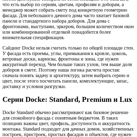
что есть выбор по сериям, цветам, профилям и доборам, а
менеджер может собрать смету под конкретную геометрию
фасада. Для небольшого дачного дома часто хватает базовой
панели и стандартного набора доборов. Для дома с
фронтонами, выступами, эркером, большим количеством окон
или комбинированной отделкой понадобится более
внимательная спецификация.
Сайдинг Docke нельзя считать только по общей площади стен.
У фасада есть проемы, углы, примыкания к кровле, цоколь,
ветровые доски, карнизы, фронтоны и зоны, где нужен
аккуратный переход. Чем больше таких узлов, тем выше доля
доборов в смете. Поэтому наша логика расчета простая:
сначала понять задачу и архитектуру, затем выбрать серию и
цвет, после этого посчитать панели, комплектующие, запас,
доставку и условия разгрузки.
Серии Docke: Standard, Premium и Lux
Docke Standard обычно рассматривают как базовое решение
для спокойного фасада с понятным бюджетом. В таких
позициях важны цвет, профиль, доступность и аккуратность
монтажа. Standard подходит для дачных домов, хозяйственных
построек, пристроек, простых фасадов и объектов, где нужен