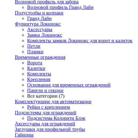
Волновой профиль для забора
Волновой профиль Гранд Лайн
Полустолбы и колпаки
Гранд Лайн
Фурнитура Локинокс
Аксессуары
Замки Локинокс
Комплекты замков Локинокс для ворот и калиток
Петли
Планки
Временные ограждения
Ворота
Калитки
Комплекты
Крепления
Основания для временных ограждений
Панели и секции
Все категории (7)
Комплектующие для автоматизации
Рейки с креплением
Подсистемы для ограждений
Подсистема Колорити Блэк
Аксессуары для ограждений
Заглушки для профильной трубы
Габионы