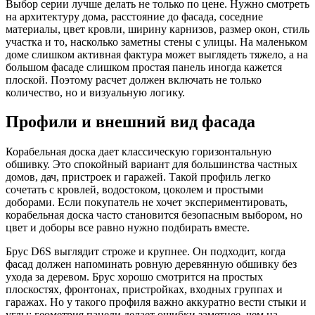
Выбор серии лучше делать не только по цене. Нужно смотреть
на архитектуру дома, расстояние до фасада, соседние
материалы, цвет кровли, ширину карнизов, размер окон, стиль
участка и то, насколько заметны стены с улицы. На маленьком
доме слишком активная фактура может выглядеть тяжело, а на
большом фасаде слишком простая панель иногда кажется
плоской. Поэтому расчет должен включать не только
количество, но и визуальную логику.
Профили и внешний вид фасада
Корабельная доска дает классическую горизонтальную
обшивку. Это спокойный вариант для большинства частных
домов, дач, пристроек и гаражей. Такой профиль легко
сочетать с кровлей, водостоком, цоколем и простыми
доборами. Если покупатель не хочет экспериментировать,
корабельная доска часто становится безопасным выбором, но
цвет и доборы все равно нужно подбирать вместе.
Брус D6S выглядит строже и крупнее. Он подходит, когда
фасад должен напоминать ровную деревянную обшивку без
ухода за деревом. Брус хорошо смотрится на простых
плоскостях, фронтонах, пристройках, входных группах и
гаражах. Но у такого профиля важно аккуратно вести стыки и
углы: геометрия панели делает ошибки заметнее, чем на