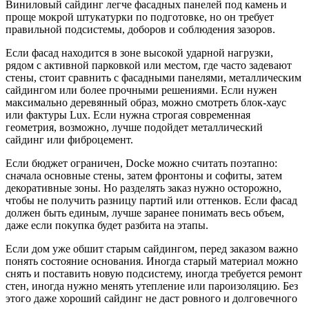
Виниловый сайдинг легче фасадных панелей под камень и
проще мокрой штукатурки по подготовке, но он требует
правильной подсистемы, доборов и соблюдения зазоров.
Если фасад находится в зоне высокой ударной нагрузки,
рядом с активной парковкой или местом, где часто задевают
стены, стоит сравнить с фасадными панелями, металлическим
сайдингом или более прочными решениями. Если нужен
максимально деревянный образ, можно смотреть блок-хаус
или фактуры Lux. Если нужна строгая современная
геометрия, возможно, лучше подойдет металлический
сайдинг или фиброцемент.
Если бюджет ограничен, Docke можно считать поэтапно:
сначала основные стены, затем фронтоны и софиты, затем
декоративные зоны. Но разделять заказ нужно осторожно,
чтобы не получить разницу партий или оттенков. Если фасад
должен быть единым, лучше заранее понимать весь объем,
даже если покупка будет разбита на этапы.
Если дом уже обшит старым сайдингом, перед заказом важно
понять состояние основания. Иногда старый материал можно
снять и поставить новую подсистему, иногда требуется ремонт
стен, иногда нужно менять утепление или пароизоляцию. Без
этого даже хороший сайдинг не даст ровного и долговечного