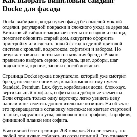
Как выбрать виниловый сайдинг
Docke для фасада
Docke выбирают, когда нужен фасад без тяжелой мокрой
отделки, регулярной покраски и сложного ухода за деревом.
Виниловый сайдинг закрывает стены от осадков и солнца,
помогает обновить старый дом, аккуратно оформить
пристройку или сделать новый фасад в единой цветовой
системе с кровлей, водостоком, софитами и забором. Но
результат зависит не только от названия бренда. Важно
правильно выбрать серию, профиль, цвет, доборы, шаг
подсистемы, крепеж, запас и способ доставки.
Страница Docke нужна покупателю, который уже смотрит
бренд, но еще не понимает, какой комплект ему нужен:
Standard, Premium, Lux, брус, корабельная доска, блок-хаус,
вертикальный профиль, софиты или доборные элементы.
Если открыть только одну карточку, легко увидеть цену
панели и не заметить дополнительные позиции. На объекте
это превращается в остановку монтажа: не хватает стартовой
планки, наружного угла, околооконного профиля, J-профиля,
финишной планки или софита.
В активной базе страницы 268 товаров. Это не значит, что
любой дом нужно собирать из сотен позиций. Это означает,