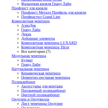
Фальцевая кровля Гранд Лайн
Профлист для кровли
Профлист Металл Профиль для кровли
Профнастил Grand Line
Композитная черепица
АэроДек
Гранд Лайн
Декра
Доборные элементы
Композитная черепица LUXARD
Композитная черепица Tilcor
Все категории (7)
Модульная черепица
Будмат
Гранд Лайн
Натуральная черепица
Керамическая черепица
Цементно-песчаная черепица
Поликарбонат
Аксессуары для монтажа
Прозрачный поликарбонат
Цветной поликарбонат
Ондулин и Ондувилла
Лист черепицы Ондулин
Ондувилла