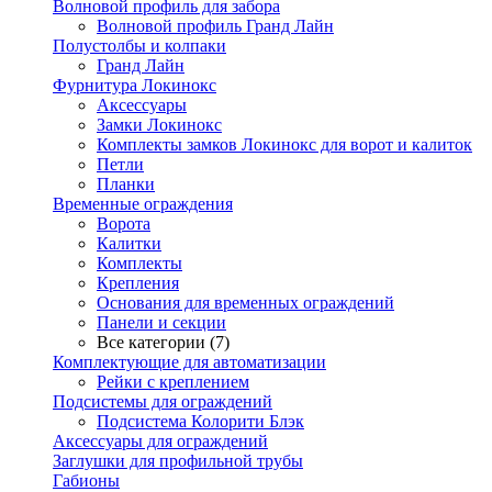
Волновой профиль для забора
Волновой профиль Гранд Лайн
Полустолбы и колпаки
Гранд Лайн
Фурнитура Локинокс
Аксессуары
Замки Локинокс
Комплекты замков Локинокс для ворот и калиток
Петли
Планки
Временные ограждения
Ворота
Калитки
Комплекты
Крепления
Основания для временных ограждений
Панели и секции
Все категории (7)
Комплектующие для автоматизации
Рейки с креплением
Подсистемы для ограждений
Подсистема Колорити Блэк
Аксессуары для ограждений
Заглушки для профильной трубы
Габионы