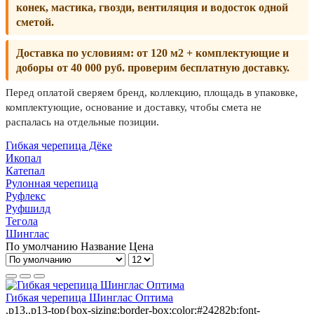
конек, мастика, гвозди, вентиляция и водосток одной
сметой.
Доставка по условиям:
от 120 м2 + комплектующие и
доборы от 40 000 руб. проверим бесплатную доставку.
Перед оплатой сверяем бренд, коллекцию, площадь в упаковке,
комплектующие, основание и доставку, чтобы смета не
распалась на отдельные позиции.
Гибкая черепица Дёке
Икопал
Катепал
Рулонная черепица
Руфлекс
Руфшилд
Тегола
Шинглас
По умолчанию
Название
Цена
Гибкая черепица Шинглас Оптима
.p13,.p13-top{box-sizing:border-box;color:#24282b;font-