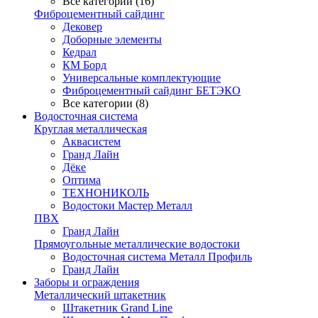
Все категории (16)
Фиброцементный сайдинг
Дековер
Доборные элементы
Кедрал
КМ Борд
Универсальные комплектующие
Фиброцементный сайдинг БЕТЭКО
Все категории (8)
Водосточная система
Круглая металлическая
Аквасистем
Гранд Лайн
Дёке
Оптима
ТЕХНОНИКОЛЬ
Водостоки Мастер Металл
ПВХ
Гранд Лайн
Прямоугольные металлические водостоки
Водосточная система Металл Профиль
Гранд Лайн
Заборы и ограждения
Металлический штакетник
Штакетник Grand Line