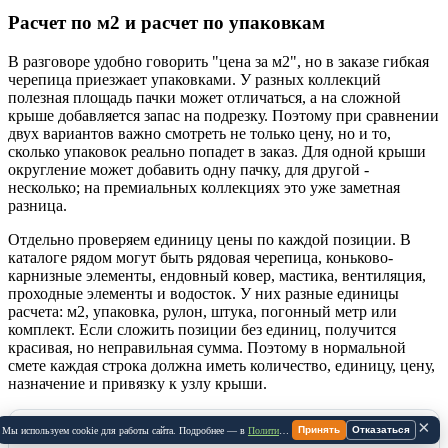
Расчет по м2 и расчет по упаковкам
В разговоре удобно говорить "цена за м2", но в заказе гибкая
черепица приезжает упаковками. У разных коллекций
полезная площадь пачки может отличаться, а на сложной
крыше добавляется запас на подрезку. Поэтому при сравнении
двух вариантов важно смотреть не только цену, но и то,
сколько упаковок реально попадет в заказ. Для одной крыши
округление может добавить одну пачку, для другой -
несколько; на премиальных коллекциях это уже заметная
разница.
Отдельно проверяем единицу цены по каждой позиции. В
каталоге рядом могут быть рядовая черепица, коньково-
карнизные элементы, ендовный ковер, мастика, вентиляция,
проходные элементы и водосток. У них разные единицы
расчета: м2, упаковка, рулон, штука, погонный метр или
комплект. Если сложить позиции без единиц, получится
красивая, но неправильная сумма. Поэтому в нормальной
смете каждая строка должна иметь количество, единицу, цену,
назначение и привязку к узлу крыши.
×
Принять
Отказаться
Мы используем cookie для работы сайта. Подробнее — в
Политике Cookie
.
Рядовая гибкая черепица