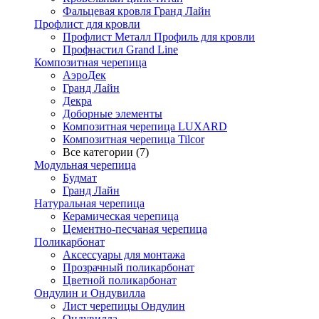
Фальцевая кровля Гранд Лайн
Профлист для кровли
Профлист Металл Профиль для кровли
Профнастил Grand Line
Композитная черепица
АэроДек
Гранд Лайн
Декра
Доборные элементы
Композитная черепица LUXARD
Композитная черепица Tilcor
Все категории (7)
Модульная черепица
Будмат
Гранд Лайн
Натуральная черепица
Керамическая черепица
Цементно-песчаная черепица
Поликарбонат
Аксессуары для монтажа
Прозрачный поликарбонат
Цветной поликарбонат
Ондулин и Ондувилла
Лист черепицы Ондулин
Ондувилла