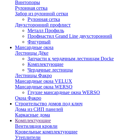
Винтопоры
Рулонная сетка
Забор из рулонной сетки
Рулонная сетка
Двухсторонний профлист
Металл Профиль
Профнастил Grand Line двухсторонний
Фигурный
Мансардные окна
Лестницы Дёке
Запчасти к чердачным лестницам Docke
Комплектующие
Чердачные лестницы
Лестницы Факро
Мансардные окна VELUX
Мансардные окна WERSO
Глухие мансардные окна WERSO
Окна Факро
Строительство домов под ключ
Дома из СИП панелей
Каркасные дома
Комплектующие
Вентиляция кровли
Кровельные комплектующие
Утеплители