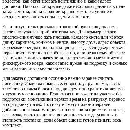
водосток, как организовать вентиляцию и какой адрес
доставки. На большой крыше даже небольшая разница в цене
за м2 заметна, но на сложной крыше комплектующие и
отходы могут влиять сильнее, чем сам гонт.
Если покупатель присылает только общую площадь дома,
расчет получается приблизительным. Для коммерческого
предложения лучше дать площадь каждого ската или чертеж,
длину карнизов, коньков и ендов, высоту дома, адрес объекта,
желаемые бренды и варианты цвета. Тогда менеджер сможет
пересчитать материал не абстрактно, а по реальному объекту:
где нужна самоклеящаяся зона, где достаточно механически
фиксируемого ковра, какой запас нужен на подрезку и сколько
места займет доставка на объекте.
Для заказа с доставкой особенно важно заранее считать
логистику. Упаковки тяжелые, ковры идут рулонами, часть
элементов нельзя бросать под дождем или хранить вплотную
к грязному основанию. Если заказ приезжает на участок без
подготовки, монтажники теряют время на разгрузку, перенос
и сортировку пачек. Поэтому в смету полезно заранее
добавить не только материал, но и условия приемки: подъезд,
разгрузка, место хранения, возможность заезда машины и
этапность поставки, если объект еще не готов принять весь
комплект.