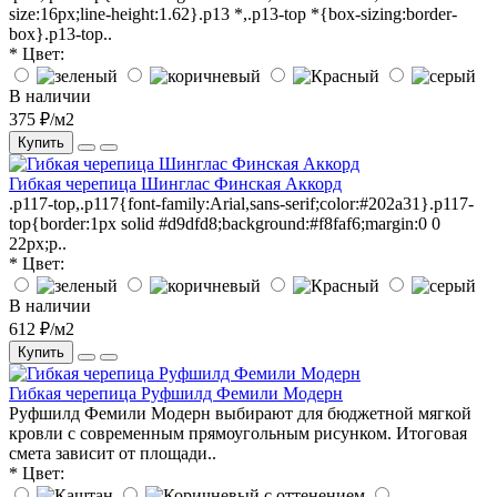
size:16px;line-height:1.62}.p13 *,.p13-top *{box-sizing:border-
box}.p13-top..
* Цвет:
В наличии
375 ₽/м2
Купить
Гибкая черепица Шинглас Финская Аккорд
.p117-top,.p117{font-family:Arial,sans-serif;color:#202a31}.p117-
top{border:1px solid #d9dfd8;background:#f8faf6;margin:0 0
22px;p..
* Цвет:
В наличии
612 ₽/м2
Купить
Гибкая черепица Руфшилд Фемили Модерн
Руфшилд Фемили Модерн выбирают для бюджетной мягкой
кровли с современным прямоугольным рисунком. Итоговая
смета зависит от площади..
* Цвет: