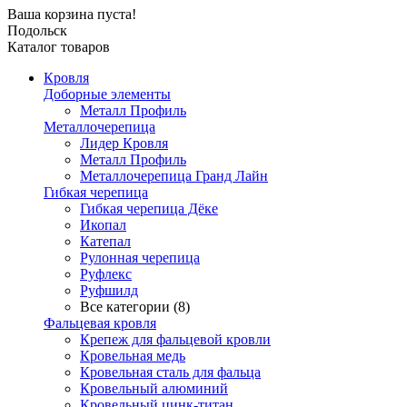
Ваша корзина пуста!
Подольск
Каталог товаров
Кровля
Доборные элементы
Металл Профиль
Металлочерепица
Лидер Кровля
Металл Профиль
Металлочерепица Гранд Лайн
Гибкая черепица
Гибкая черепица Дёке
Икопал
Катепал
Рулонная черепица
Руфлекс
Руфшилд
Все категории (8)
Фальцевая кровля
Крепеж для фальцевой кровли
Кровельная медь
Кровельная сталь для фальца
Кровельный алюминий
Кровельный цинк-титан