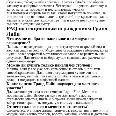
с кровлей, фасадом или воротами. Третья - забыть про ворота,
калитку и доборные элементы. Четвертая - не учесть доставку и
запас на углы, подрезку и нестандартные участки.
Мы помогаем собрать заказ так, чтобы покупатель понимал, за
что платит: где основная панель, где столб, где крепление, какие
элементы нужны для входной группы и какие позиции лучше
вынести в отдельную смету.
FAQ по секционным ограждениям Гранд
Лайн
Что лучше выбрать: панельное или модульное
ограждение?
Панельное ограждение подходит, когда нужен открытый вид и
жесткая сварная секция. Модульное ограждение выбирают, когда
нужен более закрытый металлический забор с выразительным
рисунком. Для точного выбора лучше сравнить два расчета по
одному периметру.
Можно ли купить только панели без столбов?
Можно, если у вас уже есть совместимые столбы и понятен
способ крепления. Для нового ограждения лучше считать
комплектом, потому что высота столба, крепеж и заглушки
должны подходить к выбранной панели.
Какие панели Гранд Лайн подходят для частного
участка?
Для частного участка часто смотрят Light, Fine, Medium и
модульные Estet. Выбор зависит от желаемой высоты,
открытости участка, цвета и бюджета. Если нужен закрытый
забор, стоит сравнить модульную систему с панельной.
От чего сильнее всего меняется стоимость?
Сильнее всего влияют длина периметра, высота, тип панели или
модуля, количество столбов, ворота, калитка, крепеж и доставка.