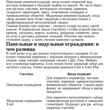
Панельные решения подходят, когда нужен открытый вид,
жесткая геометрия и быстрый подбор по высоте. Их часто берут
для частных участков, коттеджных поселков, парковок,
складских территорий, школ, спортивных площадок и
промышленных объектов. Модульные решения подходят, когда
забор должен быть более закрытым и визуально ближе к
профилированной металлической секции.
Главная ошибка при покупке - смотреть только на цену одной
панели. В нормальном заказе участвуют столбы нужной высоты,
крепеж, заглушки, ворота, калитка, доборные элементы, запас
на углы и доставка длинных позиций. Поэтому мы сначала
уточняем задачу, а затем считаем комплект целиком.
Панельные и модульные ограждения: в
чем разница
В этой ветке есть два разных покупательских сценария. Если
нужен открытый периметр с хорошим обзором и минимальным
уходом, чаще смотрят панельные секции Light, Fine, Medium
или усиленные варианты. Если нужен более закрытый забор для
частного участка, ближе модульные решения Estet и Estet Plus.
Система
Когда подходит
Для открытого периметра, частных
участков, парковок, административных и
Панельные ограждения
коммерческих объектов. Секция держит
форму, не перекрывает обзор и выглядит
аккуратно.
Для закрытого металлического забора с
Модульные ограждения
симметричным рисунком и заводской
Estet
геометрией. Подходит для дач, коттеджей 
закрытых участков.