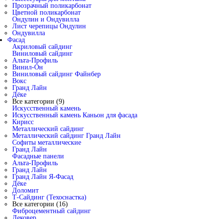
Прозрачный поликарбонат
Цветной поликарбонат
Ондулин и Ондувилла
Лист черепицы Ондулин
Ондувилла
Фасад
Акриловый сайдинг
Виниловый сайдинг
Альта-Профиль
Винил-Он
Виниловый сайдинг Файнбер
Вокс
Гранд Лайн
Дёке
Все категории (9)
Искусственный камень
Искусственный камень Каньон для фасада
Кирисс
Металлический сайдинг
Металлический сайдинг Гранд Лайн
Софиты металлические
Гранд Лайн
Фасадные панели
Альта-Профиль
Гранд Лайн
Гранд Лайн Я-Фасад
Дёке
Доломит
Т-Сайдинг (Техоснастка)
Все категории (16)
Фиброцементный сайдинг
Дековер