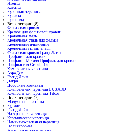
Икопал
Катепал
Рулонная черепица
Руфлекс
Руфшилд
Все категории (8)
Фальцевая кровля
Крепеж для фальцевой кровли
Кровельная медь
Кровельная сталь для фальца
Кровельный алюминий
Кровельный цинк-титан
Фальцевая кровля Гранд Лайн
Профлист для кровли
Профлист Металл Профиль для кровли
Профнастил Grand Line
Композитная черепица
АэроДек
Гранд Лайн
Декра
Доборные элементы
Композитная черепица LUXARD
Композитная черепица Tilcor
Все категории (7)
Модульная черепица
Будмат
Гранд Лайн
Натуральная черепица
Керамическая черепица
Цементно-песчаная черепица
Поликарбонат
Аксессуары для монтажа