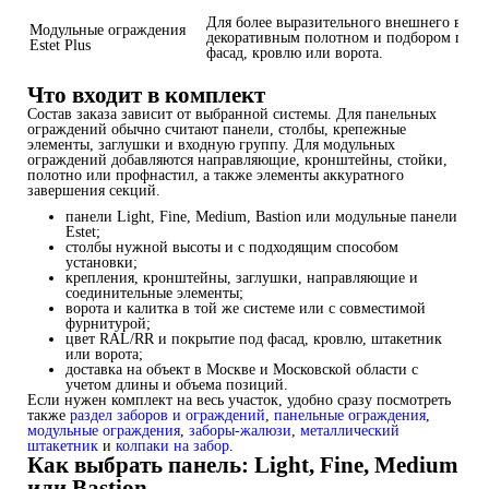
Для более выразительного внешнего вида 
Модульные ограждения
декоративным полотном и подбором под
Estet Plus
фасад, кровлю или ворота.
Что входит в комплект
Состав заказа зависит от выбранной системы. Для панельных
ограждений обычно считают панели, столбы, крепежные
элементы, заглушки и входную группу. Для модульных
ограждений добавляются направляющие, кронштейны, стойки,
полотно или профнастил, а также элементы аккуратного
завершения секций.
панели Light, Fine, Medium, Bastion или модульные панели
Estet;
столбы нужной высоты и с подходящим способом
установки;
крепления, кронштейны, заглушки, направляющие и
соединительные элементы;
ворота и калитка в той же системе или с совместимой
фурнитурой;
цвет RAL/RR и покрытие под фасад, кровлю, штакетник
или ворота;
доставка на объект в Москве и Московской области с
учетом длины и объема позиций.
Если нужен комплект на весь участок, удобно сразу посмотреть
также
раздел заборов и ограждений
,
панельные ограждения
,
модульные ограждения
,
заборы-жалюзи
,
металлический
штакетник
и
колпаки на забор
.
Как выбрать панель: Light, Fine, Medium
или Bastion