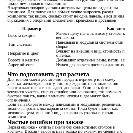
иначе, чем ровная прямая линия.
В карточках товаров указаны актуальные цены по отдельным
позициям. Для покупки на объект лучше запросить расчет
комплекта: так видно, сколько стоит не одна панель, а вся линия
ограждения с опорными элементами, крепежом и доставкой.
Параметр
Как влияет н
Меняет цену панели, высоту столба, коли
Высота секции
вес заказа.
Панельная и модульная системы отличаютс
Тип системы
сборки.
Влияют на внешний вид, стоимость пози
Покрытие и цвет
оттенка.
Ворота и калитка
Добавляют отдельные рамы, петли, замки,
Адрес объекта
Нужен для расчета доставки длинных и о
Что подготовить для расчета
Для точной сметы достаточно передать периметр или схему
участка, желаемую высоту, тип ограждения, цвет, количество
ворот и калиток, а также адрес доставки. Если есть фото
текущего участка, старых столбов или основания, это поможет
быстрее понять, какие элементы нужны и где могут быть
ограничения.
Если вы выбираете между панельным и модульным решением,
можно запросить два варианта сметы. Тогда будет видно, как
меняются цена, внешний вид, закрытость участка и состав
комплекта.
Частые ошибки при заказе
Первая ошибка - купить панели без совместимых столбов и
крепежа. Вторая - выбрать цвет только по экрану, не сверив его