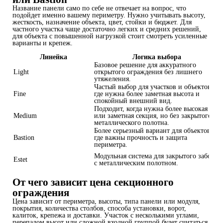
Название панели само по себе не отвечает на вопрос, что
подойдет именно вашему периметру. Нужно учитывать высоту,
жесткость, назначение объекта, цвет, стойки и бюджет. Для
частного участка чаще достаточно легких и средних решений,
для объекта с повышенной нагрузкой стоит смотреть усиленные
варианты и крепеж.
Линейка
Логика выбора
Базовое решение для аккуратного
Light
открытого ограждения без лишнего
утяжеления.
Частый выбор для участков и объектов,
Fine
где нужна более заметная высота и
спокойный внешний вид.
Подходит, когда нужна более высокая
Medium
или заметная секция, но без закрытого
металлического полотна.
Более серьезный вариант для объектов,
Bastion
где важны прочность и защита
периметра.
Модульная система для закрытого забора
Estet
с металлическим полотном.
От чего зависит цена секционного
ограждения
Цена зависит от периметра, высоты, типа панели или модуля,
покрытия, количества столбов, способа установки, ворот,
калиток, крепежа и доставки. Участок с несколькими углами,
перепадом высот или сложной входной группой будет считаться