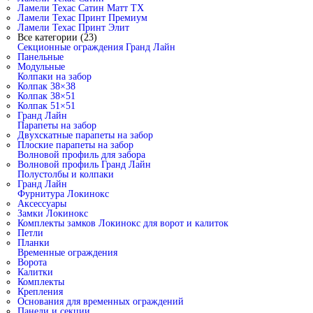
Ламели Техас Сатин Матт ТХ
Ламели Техас Принт Премиум
Ламели Техас Принт Элит
Все категории (23)
Секционные ограждения Гранд Лайн
Панельные
Модульные
Колпаки на забор
Колпак 38×38
Колпак 38×51
Колпак 51×51
Гранд Лайн
Парапеты на забор
Двухскатные парапеты на забор
Плоские парапеты на забор
Волновой профиль для забора
Волновой профиль Гранд Лайн
Полустолбы и колпаки
Гранд Лайн
Фурнитура Локинокс
Аксессуары
Замки Локинокс
Комплекты замков Локинокс для ворот и калиток
Петли
Планки
Временные ограждения
Ворота
Калитки
Комплекты
Крепления
Основания для временных ограждений
Панели и секции