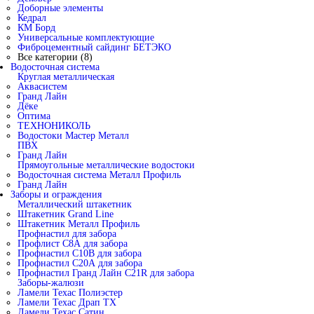
Доборные элементы
Кедрал
КМ Борд
Универсальные комплектующие
Фиброцементный сайдинг БЕТЭКО
Все категории (8)
Водосточная система
Круглая металлическая
Аквасистем
Гранд Лайн
Дёке
Оптима
ТЕХНОНИКОЛЬ
Водостоки Мастер Металл
ПВХ
Гранд Лайн
Прямоугольные металлические водостоки
Водосточная система Металл Профиль
Гранд Лайн
Заборы и ограждения
Металлический штакетник
Штакетник Grand Line
Штакетник Металл Профиль
Профнастил для забора
Профлист С8А для забора
Профнастил С10В для забора
Профнастил С20А для забора
Профнастил Гранд Лайн С21R для забора
Заборы-жалюзи
Ламели Техас Полиэстер
Ламели Техас Драп ТХ
Ламели Техас Сатин