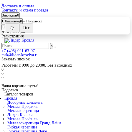
Доставка и оплата
Контакты и схема проезда
Закладки
0
Сравнение
0
Ваш город —
Подольск
?
Личный кабинет
Авторизация
Регистрация
×
+7 (495) 021-63-97
msk@lider-krovlya.ru
Заказать звонок
Работаем с 9:00 до 20:00. Без выходных
0
0
0
Ваша корзина пуста!
Подольск
Каталог товаров
Кровля
Доборные элементы
Металл Профиль
Металлочерепица
Лидер Кровля
Металл Профиль
Металлочерепица Гранд Лайн
Гибкая черепица
Гибкая черепица Дёке