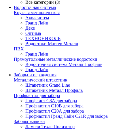
Все категории (8)
Водосточная система
Круглая металлическая
Аквасистем
Гранд Лайн
Дёке
Оптима
ТЕХНОНИКОЛЬ
Водостоки Мастер Металл
ПВХ
Гранд Лайн
Прямоугольные металлические водостоки
Водосточная система Металл Профиль
Гранд Лайн
Заборы и ограждения
Металлический штакетник
Штакетник Grand Line
Штакетник Металл Профиль
Профнастил для забора
Профлист С8А для забора
Профнастил С10В для забора
Профнастил С20А для забора
Профнастил Гранд Лайн С21R для забора
Заборы-жалюзи
Ламели Техас Полиэстер