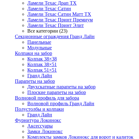
Ламели Техас Драп ТХ
Ламели Техас Сатин
Ламели Техас Сатин Матт ТХ
Ламели Техас Принт Премиум
Ламели Техас Принт Элит
Все категории (23)
Секционные ограждения Гранд Лайн
Панельные
Модульные
Колпаки на забор
Колпак 38×38
Колпак 38×51
Колпак 51×51
Гранд Лайн
Парапеты на забор
Двухскатные парапеты на забор
Плоские парапеты на забор
Волновой профиль для забора
Волновой профиль Гранд Лайн
Полустолбы и колпаки
Гранд Лайн
Фурнитура Локинокс
Аксессуары
Замки Локинокс
Комплекты замков Локинокс для ворот и калиток