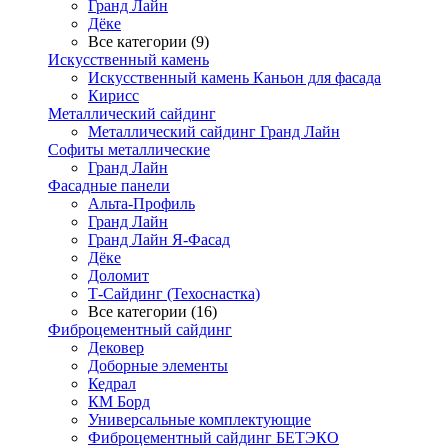
Гранд Лайн
Дёке
Все категории (9)
Искусственный камень
Искусственный камень Каньон для фасада
Кирисс
Металлический сайдинг
Металлический сайдинг Гранд Лайн
Софиты металлические
Гранд Лайн
Фасадные панели
Альта-Профиль
Гранд Лайн
Гранд Лайн Я-Фасад
Дёке
Доломит
Т-Сайдинг (Техоснастка)
Все категории (16)
Фиброцементный сайдинг
Дековер
Доборные элементы
Кедрал
КМ Борд
Универсальные комплектующие
Фиброцементный сайдинг БЕТЭКО