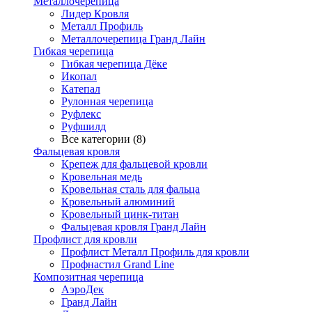
Металлочерепица
Лидер Кровля
Металл Профиль
Металлочерепица Гранд Лайн
Гибкая черепица
Гибкая черепица Дёке
Икопал
Катепал
Рулонная черепица
Руфлекс
Руфшилд
Все категории (8)
Фальцевая кровля
Крепеж для фальцевой кровли
Кровельная медь
Кровельная сталь для фальца
Кровельный алюминий
Кровельный цинк-титан
Фальцевая кровля Гранд Лайн
Профлист для кровли
Профлист Металл Профиль для кровли
Профнастил Grand Line
Композитная черепица
АэроДек
Гранд Лайн