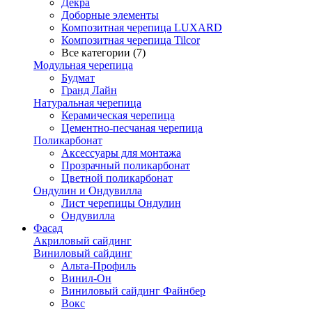
Декра
Доборные элементы
Композитная черепица LUXARD
Композитная черепица Tilcor
Все категории (7)
Модульная черепица
Будмат
Гранд Лайн
Натуральная черепица
Керамическая черепица
Цементно-песчаная черепица
Поликарбонат
Аксессуары для монтажа
Прозрачный поликарбонат
Цветной поликарбонат
Ондулин и Ондувилла
Лист черепицы Ондулин
Ондувилла
Фасад
Акриловый сайдинг
Виниловый сайдинг
Альта-Профиль
Винил-Он
Виниловый сайдинг Файнбер
Вокс