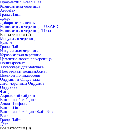
Профнастил Grand Line
Композитная черепица
АэроДек
Гранд Лайн
Декра
Доборные элементы
Композитная черепица LUXARD
Композитная черепица Tilcor
Все категории (7)
Модульная черепица
Будмат
Гранд Лайн
Натуральная черепица
Керамическая черепица
Цементно-песчаная черепица
Поликарбонат
Аксессуары для монтажа
Прозрачный поликарбонат
Цветной поликарбонат
Ондулин и Ондувилла
Лист черепицы Ондулин
Ондувилла
Фасад
Акриловый сайдинг
Виниловый сайдинг
Альта-Профиль
Винил-Он
Виниловый сайдинг Файнбер
Вокс
Гранд Лайн
Дёке
Все категории (9)