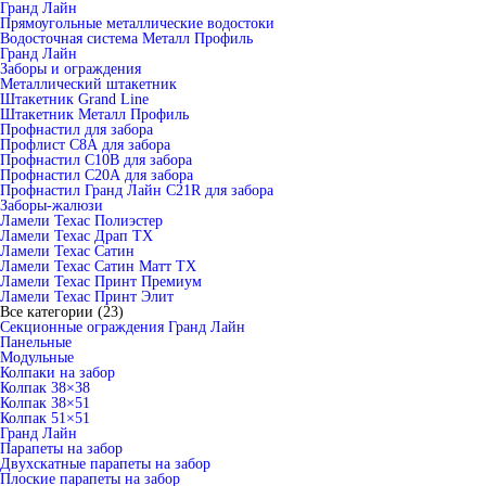
Гранд Лайн
Прямоугольные металлические водостоки
Водосточная система Металл Профиль
Гранд Лайн
Заборы и ограждения
Металлический штакетник
Штакетник Grand Line
Штакетник Металл Профиль
Профнастил для забора
Профлист С8А для забора
Профнастил С10В для забора
Профнастил С20А для забора
Профнастил Гранд Лайн С21R для забора
Заборы-жалюзи
Ламели Техас Полиэстер
Ламели Техас Драп ТХ
Ламели Техас Сатин
Ламели Техас Сатин Матт ТХ
Ламели Техас Принт Премиум
Ламели Техас Принт Элит
Все категории (23)
Секционные ограждения Гранд Лайн
Панельные
Модульные
Колпаки на забор
Колпак 38×38
Колпак 38×51
Колпак 51×51
Гранд Лайн
Парапеты на забор
Двухскатные парапеты на забор
Плоские парапеты на забор