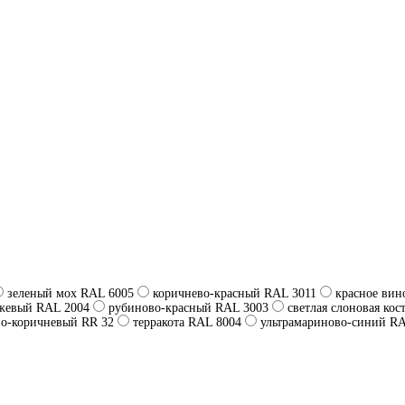
зеленый мох RAL 6005
коричнево-красный RAL 3011
красное вин
жевый RAL 2004
рубиново-красный RAL 3003
светлая слоновая кос
о-коричневый RR 32
терракота RAL 8004
ультрамариново-синий R