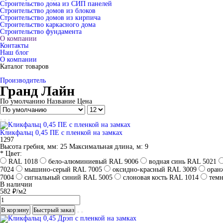
Строительство дома из СИП панелей
Строительство домов из блоков
Строительство домов из кирпича
Строительство каркасного дома
Строительство фундамента
О компании
Контакты
Наш блог
О компании
Каталог товаров
Производитель
Гранд Лайн
По умолчанию
Название
Цена
Кликфальц 0,45 ПЕ с пленкой на замках
1297
Высота гребня, мм:
25
Максимальная длина, м:
9
* Цвет:
RAL 1018
бело-алюминиевый RAL 9006
водная синь RAL 5021
7024
мышино-серый RAL 7005
оксидно-красный RAL 3009
оран
7004
сигнальный синий RAL 5005
слоновая кость RAL 1014
темн
В наличии
582 ₽/м2
В корзину
Быстрый заказ